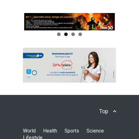
Previous
Next
Previous
Next
Top
World
Health
Sports
Science
Lifestyle