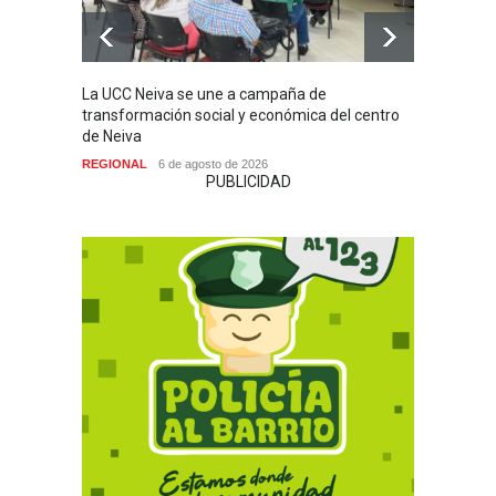
La UCC Neiva se une a campaña de
MI PR
transformación social y económica del centro
SIN H
de Neiva
NACIO
REGIONAL
6 de agosto de 2026
PUBLICIDAD