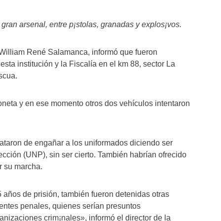
gran arsenal, entre p¡stolas, granadas y explos¡vos.
al William René Salamanca, informó que fueron
ta institución y la Fiscalía en el km 88, sector La
scua.
oneta y en ese momento otros dos vehículos intentaron
taron de engañar a los uniformados diciendo ser
cción (UNP), sin ser cierto. También habrían ofrecido
r su marcha.
años de prisión, también fueron detenidas otras
dentes penales, quienes serían presuntos
nizaciones crim¡nales», informó el director de la