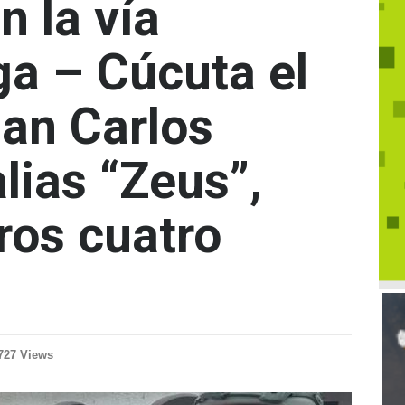
n la vía
a – Cúcuta el
uan Carlos
lias “Zeus”,
ros cuatro
727 Views