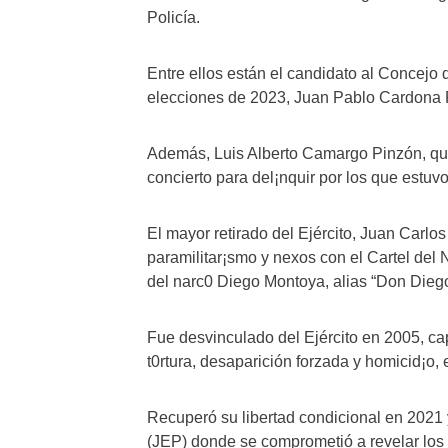
Policía.
Entre ellos están el candidato al Concejo d
elecciones de 2023, Juan Pablo Cardona R
Además, Luis Alberto Camargo Pinzón, qui
concierto para del¡nquir por los que estu
El mayor retirado del Ejército, Juan Carl
paramilitar¡smo y nexos con el Cartel del
del narc0 Diego Montoya, alias “Don Diego
Fue desvinculado del Ejército en 2005, c
t0rtura, desaparición forzada y homicid¡o, e
Recuperó su libertad condicional en 2021 y
(JEP) donde se comprometió a revelar los 