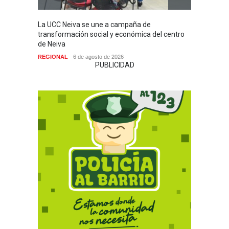
La UCC Neiva se une a campaña de
MI PR
transformación social y económica del centro
SIN H
de Neiva
NACIO
REGIONAL
6 de agosto de 2026
PUBLICIDAD