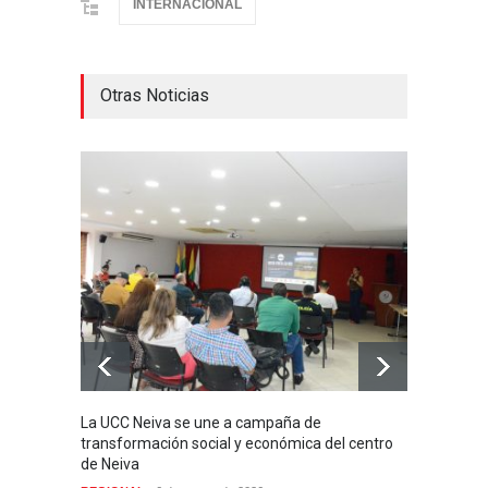
INTERNACIONAL
Otras Noticias
La UCC Neiva se une a campaña de
MI PR
transformación social y económica del centro
SIN H
de Neiva
NACIO