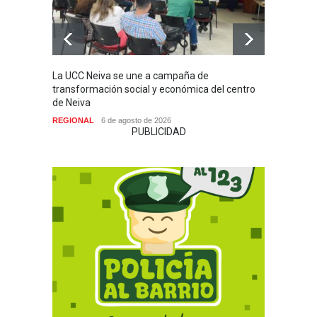
La UCC Neiva se une a campaña de
MI PR
transformación social y económica del centro
SIN H
de Neiva
NACIO
REGIONAL
6 de agosto de 2026
PUBLICIDAD