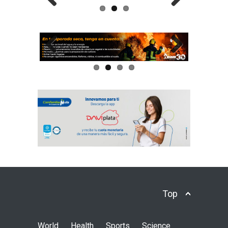
Previous
Next
Previous
Next
Top
World
Health
Sports
Science