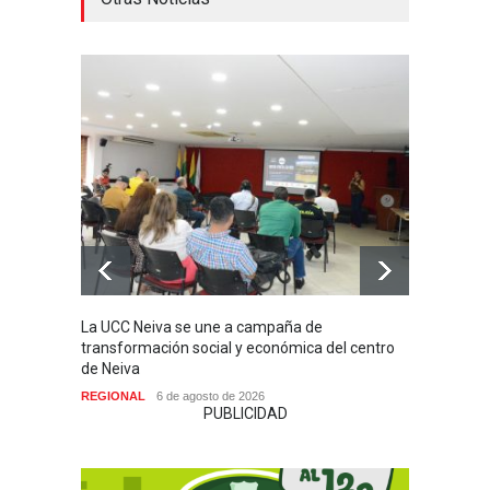
La UCC Neiva se une a campaña de
MI PR
transformación social y económica del centro
SIN H
de Neiva
NACIO
REGIONAL
6 de agosto de 2026
PUBLICIDAD