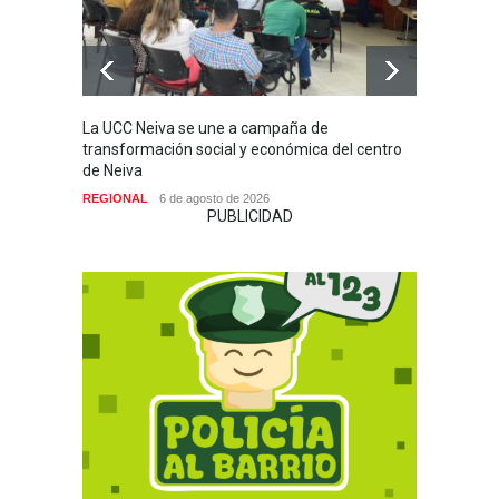
La UCC Neiva se une a campaña de
MI PR
transformación social y económica del centro
SIN H
de Neiva
NACIO
REGIONAL
6 de agosto de 2026
PUBLICIDAD