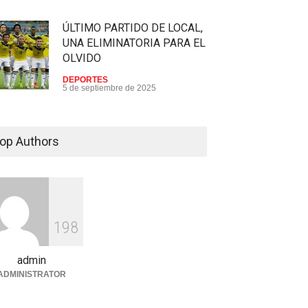
ÚLTIMO PARTIDO DE LOCAL,
UNA ELIMINATORIA PARA EL
OLVIDO
DEPORTES
5 de septiembre de 2025
Avión se quedó oxígeno...
"tuvimos miedo de morir"
op Authors
DEPORTES
,
INTERNACIONAL
12 de enero de 2024
1
9
8
admin
ADMINISTRATOR