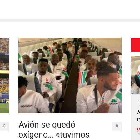
A
m
Avión se quedó
0
0
D
oxígeno… «tuvimos
1