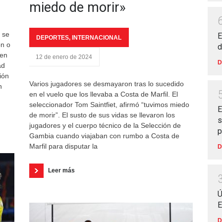
miedo de morir»
 se
E
DEPORTES
,
INTERNACIONAL
ón o
d
 en
12 de enero de 2024
D
ad
ión
Varios jugadores se desmayaron tras lo sucedido
n
en el vuelo que los llevaba a Costa de Marfil. El
seleccionador Tom Saintfiet, afirmó “tuvimos miedo
E
de morir”. El susto de sus vidas se llevaron los
s
jugadores y el cuerpo técnico de la Selección de
p
Gambia cuando viajaban con rumbo a Costa de
Marfil para disputar la
D
Leer más
Ú
E
D