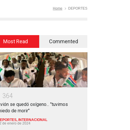
Home
DEPORTES
Most Read
Commented
1
3
6
4
vión se quedó oxígeno... "tuvimos
iedo de morir"
EPORTES
,
INTERNACIONAL
2 de enero de 2024