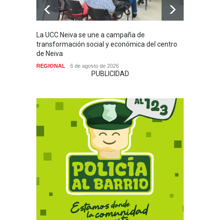
La UCC Neiva se une a campaña de
MI PR
transformación social y económica del centro
SIN H
de Neiva
NACIO
REGIONAL
6 de agosto de 2026
PUBLICIDAD