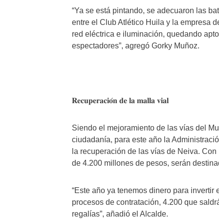
“Ya se está pintando, se adecuaron las bat
entre el Club Atlético Huila y la empresa 
red eléctrica e iluminación, quedando apto 
espectadores”, agregó Gorky Muñoz.
𝐑𝐞𝐜𝐮𝐩𝐞𝐫𝐚𝐜𝐢𝐨́𝐧 𝐝𝐞 𝐥𝐚 𝐦𝐚𝐥𝐥𝐚 𝐯𝐢𝐚𝐥
Siendo el mejoramiento de las vías del Mun
ciudadanía, para este año la Administraci
la recuperación de las vías de Neiva. Con
de 4.200 millones de pesos, serán destinad
“Este año ya tenemos dinero para invertir
procesos de contratación, 4.200 que saldr
regalías”, añadió el Alcalde.