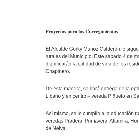
𝐏𝐫𝐨𝐲𝐞𝐜𝐭𝐨𝐬 𝐩𝐚𝐫𝐚 𝐥𝐨𝐬 𝐂𝐨𝐫𝐫𝐞𝐠𝐢𝐦𝐢𝐞𝐧𝐭𝐨𝐬
El Alcalde Gorky Muñoz Calderón le sigue
rurales del Municipio. Este sábado 4 de m
dignificarán la calidad de vida de los resi
Chapinero.
De esta manera, se hará entrega de la opt
Líbano y en centro – vereda Piñuelo en Sa
Así mismo, se le cumplió a la educación ru
veredas Pradera, Primavera, Altamira, Hori
de Neiva.