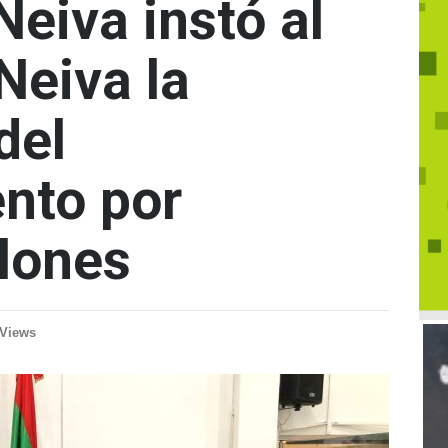
Neiva instó al
Neiva la
del
nto por
lones
 Views