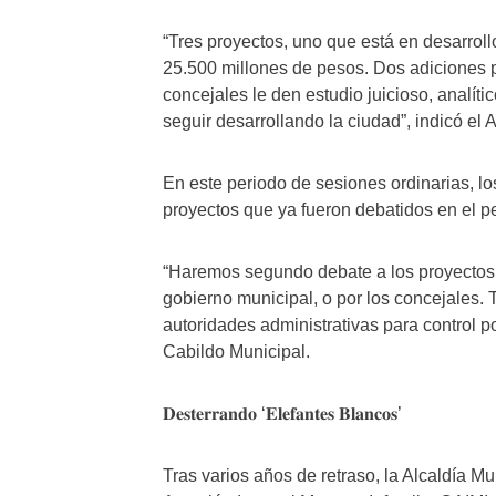
“Tres proyectos, uno que está en desarro
25.500 millones de pesos. Dos adiciones 
concejales le den estudio juicioso, analít
seguir desarrollando la ciudad”, indicó el
En este periodo de sesiones ordinarias, l
proyectos que ya fueron debatidos en el p
“Haremos segundo debate a los proyectos q
gobierno municipal, o por los concejales. 
autoridades administrativas para control po
Cabildo Municipal.
𝐃𝐞𝐬𝐭𝐞𝐫𝐫𝐚𝐧𝐝𝐨 ‘𝐄𝐥𝐞𝐟𝐚𝐧𝐭𝐞𝐬 𝐁𝐥𝐚𝐧𝐜𝐨𝐬’
Tras varios años de retraso, la Alcaldía Mu