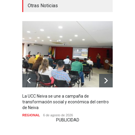
Otras Noticias
La UCC Neiva se une a campaña de
MI PR
transformación social y económica del centro
SIN H
de Neiva
NACIO
REGIONAL
6 de agosto de 2026
PUBLICIDAD