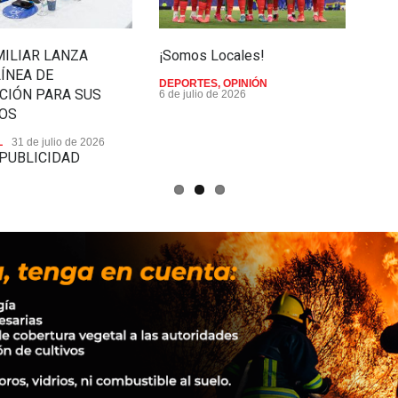
ILIAR LANZA
¡Somos Locales!
Rum
ÍNEA DE
de 
DEPORTES
,
OPINIÓN
CIÓN PARA SUS
6 de julio de 2026
DEP
DOS
L
31 de julio de 2026
PUBLICIDAD