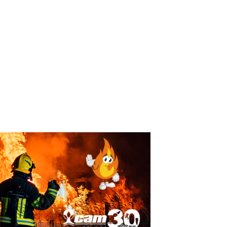
bo a mi primer Mundial
!EL ÚLTIMO Y NOS VAMOS!
mayores
OPINIÓN
12 de junio de 2026
ORTES
23 de junio de 2026