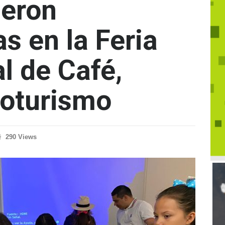
ueron
s en la Feria
l de Café,
roturismo
290 Views