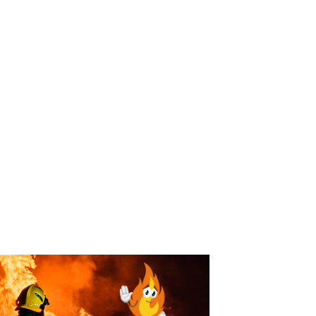
mos Locales!
Rumbo a mi primer Mundial
de mayores
ORTES
,
OPINIÓN
julio de 2026
DEPORTES
23 de junio de 2026