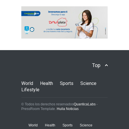
Top
World
Health
Sports
Science
Lifestyle
© Todos los derechos reservados
QuanticaLabs
-
PressRoom Template.
Huila Noticias
World
Health
Sports
Science